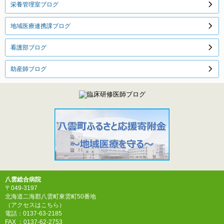
栄養管理室ブログ
地域医療連携課ブログ
看護部ブログ
助産師ブログ
八雲総合病院
〒049-3197
北海道二海郡八雲町東雲町50番地
（アクセスはこちら）
電話：0137-63-2185
FAX ：0137-62-2753