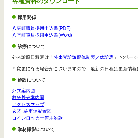
各種資料のダウンロード
採用関係
八雲町職員採用申込書(PDF)
八雲町職員採用申込書(Word)
診療について
外来診療日程表は「
外来受診診療体制表／休診表
」 のペー
＊変更になる場合がございますので、最新の日程は更新情報
施設について
外来案内図
救急外来案内図
アクセスマップ
玄関･駐車場配置図
コインロッカー使用約款
取材撮影について