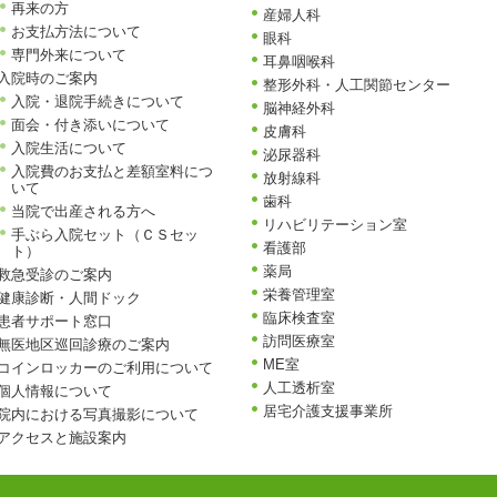
再来の方
産婦人科
お支払方法について
眼科
専門外来について
耳鼻咽喉科
入院時のご案内
整形外科・人工関節センター
入院・退院手続きについて
脳神経外科
面会・付き添いについて
皮膚科
入院生活について
泌尿器科
入院費のお支払と差額室料につ
放射線科
いて
歯科
当院で出産される方へ
リハビリテーション室
手ぶら入院セット（ＣＳセッ
看護部
ト）
薬局
救急受診のご案内
栄養管理室
健康診断・人間ドック
臨床検査室
患者サポート窓口
訪問医療室
無医地区巡回診療のご案内
ME室
コインロッカーのご利用について
人工透析室
個人情報について
居宅介護支援事業所
院内における写真撮影について
アクセスと施設案内