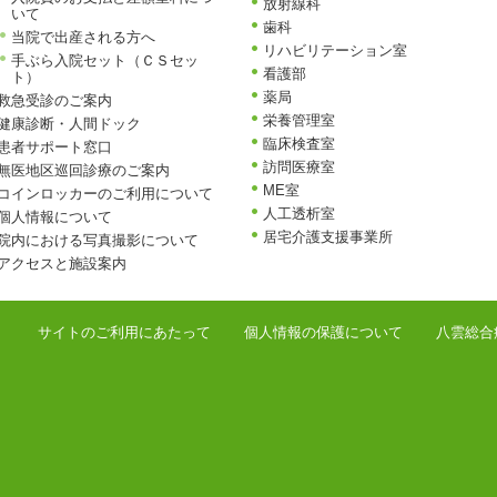
放射線科
いて
歯科
当院で出産される方へ
リハビリテーション室
手ぶら入院セット（ＣＳセッ
看護部
ト）
薬局
救急受診のご案内
栄養管理室
健康診断・人間ドック
臨床検査室
患者サポート窓口
訪問医療室
無医地区巡回診療のご案内
ME室
コインロッカーのご利用について
人工透析室
個人情報について
居宅介護支援事業所
院内における写真撮影について
アクセスと施設案内
サイトのご利用にあたって
個人情報の保護について
八雲総合