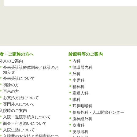
者・ご家族の方へ
診療科等のご案内
外来のご案内
内科
外来受診診療体制表／休診のお
循環器内科
知らせ
外科
外来受診について
小児科
初診の方
精神科
再来の方
産婦人科
お支払方法について
眼科
専門外来について
耳鼻咽喉科
入院時のご案内
整形外科・人工関節センター
入院・退院手続きについて
脳神経外科
面会・付き添いについて
皮膚科
入院生活について
泌尿器科
入院費のお支払と差額室料につ