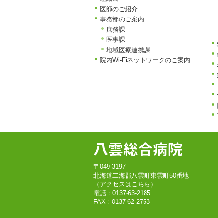
医師のご紹介
事務部のご案内
庶務課
医事課
地域医療連携課
院内Wi-Fiネットワークのご案内
〒049-3197
北海道二海郡八雲町東雲町50番地
（
アクセスはこちら
）
電話：0137-63-2185
FAX：0137-62-2753