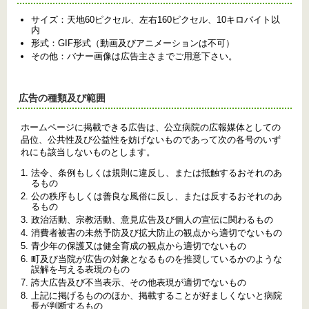
サイズ：天地60ピクセル、左右160ピクセル、10キロバイト以
内
形式：GIF形式（動画及びアニメーションは不可）
その他：バナー画像は広告主さまでご用意下さい。
広告の種類及び範囲
ホームページに掲載できる広告は、公立病院の広報媒体としての
品位、公共性及び公益性を妨げないものであって次の各号のいず
れにも該当しないものとします。
法令、条例もしくは規則に違反し、または抵触するおそれのあ
るもの
公の秩序もしくは善良な風俗に反し、または反するおそれのあ
るもの
政治活動、宗教活動、意見広告及び個人の宣伝に関わるもの
消費者被害の未然予防及び拡大防止の観点から適切でないもの
青少年の保護又は健全育成の観点から適切でないもの
町及び当院が広告の対象となるものを推奨しているかのような
誤解を与える表現のもの
誇大広告及び不当表示、その他表現が適切でないもの
上記に掲げるもののほか、掲載することが好ましくないと病院
長が判断するもの