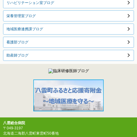
リハビリテーション室ブログ
栄養管理室ブログ
地域医療連携課ブログ
看護部ブログ
助産師ブログ
八雲総合病院
〒049-3197
北海道二海郡八雲町東雲町50番地