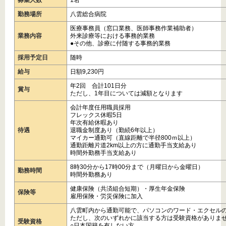
募集人数
1名
勤務場所
八雲総合病院
医療事務員（窓口業務、医師事務作業補助者）
業務内容
外来診療等における事務的業務
●その他、診療に付随する事務的業務
採用予定日
随時
給与
日額9,230円
年2回 合計101日分
賞与
ただし、1年目については減額となります
会計年度任用職員採用
フレックス休暇5日
年次有給休暇あり
待遇
退職金制度あり（勤続6年以上）
マイカー通勤可（直線距離で半径800ｍ以上）
通勤距離片道2km以上の方に通勤手当支給あり
時間外勤務手当支給あり
8時30分から17時00分まで（月曜日から金曜日）
勤務時間
時間外勤務あり
健康保険（共済組合短期）・厚生年金保険
保険等
雇用保険・労災保険に加入
八雲町内から通勤可能で、パソコンのワード・エクセル
ただし、次のいずれかに該当する方は受験資格がありま
受験資格
○日本国籍を有しない方