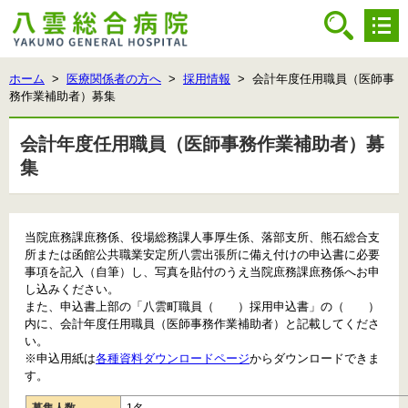
ホーム
>
医療関係者の方へ
>
採用情報
> 会計年度任用職員（医師事
務作業補助者）募集
会計年度任用職員（医師事務作業補助者）募
集
当院庶務課庶務係、役場総務課人事厚生係、落部支所、熊石総合支
所または函館公共職業安定所八雲出張所に備え付けの申込書に必要
事項を記入（自筆）し、写真を貼付のうえ当院庶務課庶務係へお申
し込みください。
また、申込書上部の「八雲町職員（ ）採用申込書」の（ ）
内に、会計年度任用職員（医師事務作業補助者）と記載してくださ
い。
※申込用紙は
各種資料ダウンロードページ
からダウンロードできま
す。