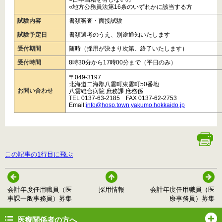
○地方公務員法第16条のいずれかに該当する方
試験内容
書類審査・面接試験
試験予定日
書類選考のうえ、別途通知いたします
受付期間
随時（採用が決まり次第、終了いたします）
受付時間
8時30分から17時00分まで（平日のみ）
〒049­-3197
北海道二海郡八雲町東雲町50番地
お問い合わせ
八雲総合病院 庶務課 庶務係
TEL 0137­-63-­2185 FAX 0137-­62-­2753
E­mail:
info@hosp.town.yakumo.hokkaido.jp
この記事の1行目に飛ぶ
会計年度任用職員（医
採用情報
会計年度任用職員（医
事課一般事務員）募集
療事務員）募集
医療関係者の方へ